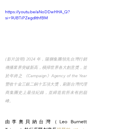
https://youtu.be/aNoDDwHHA_Q?
si=9UBTiPZegdlthfBM
(影片說明) 2024 年，陽獅集團領先台灣行銷
傳播業界突破新高，橫掃世界各大創意獎，並
於年終之 《Campaign》Agency of the Year 
豐收十金三銀二銅十五項大獎，刷新台灣代理
商集團史上最佳紀錄，並締造前所未有的巔
峰。
由李奧貝納台灣（Leo Burnett 