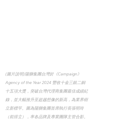
(圖片說明)陽獅集團台灣於《Campaign》
Agency of the Year 2024 豐收十金三銀二銅
十五項大獎，突破台灣代理商集團最佳成績紀
錄，並大幅推升至超越想像的新高，為業界樹
立新標竿。圖為陽獅集團首席執行長張明玲
（前排立），率各品牌及專業團隊主管合影。