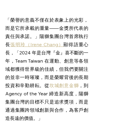
「榮譽的意義不僅在於表象上的光彩，
而是它所承載的重量——金獎所代表的
責任與承諾。」陽獅集團台灣首席執行
長
張明玲（Irene Chang）
顯得語重心
長，「2024 年是台灣『金』喜不斷的一
年，Team Taiwan 在運動、創意等各領
域都獲得世界級的佳績，但我們要關注
的並非一時璀璨，而是榮耀背後的長期
投資和辛勤耕耘。從
坎城創意金獅
，到 
Agency of the Year 締造新高度，陽獅
集團台灣的目標不只是追求獎項，而是
通過集團跨領域創新與合作，為客戶創
造長遠的價值。」