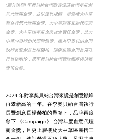
(圖片說明) 李奧貝納台灣歡喜連莊台灣年度創
意代理商金獎，並以優異成績一舉囊括大中華
整合行銷代理商金獎、大中華顧客互動代理商
金獎、大中華區年度企業社會責任金獎，及大
中華內容行銷代理商銀獎。圖為李奧貝納台灣
執行長暨創意長楊榮柏、陽獅集團台灣首席執
行長張明玲，携李奧貝納台灣管理團隊與所獲
獎項合影。
2024 年對李奧貝納台灣來說是創意巔峰
再攀新高的一年。在李奧貝納台灣執行
長暨創意長楊榮柏的帶領下，品牌再度
奪下 《Campaign》 台灣年度創意代理
商金獎，且更上層樓於大中華區囊括三
金一銀，總計榮獲五項大獎，足證其專