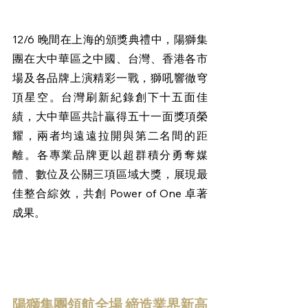
12/6 晚間在上海的頒獎典禮中，陽獅集
團在大中華區之中國、台灣、香港各市
場及各品牌上演精彩一戰，獅吼響徹穹
頂星空。台灣刷新紀錄創下十五面佳
績，大中華區共計贏得五十一面獎項榮
耀，兩者均遠遠拉開與第二名間的距
離。各專業品牌更以超群積分勇奪媒
體、數位及公關三項區域大獎，展現最
佳整合綜效，共創 Power of One 卓著
成果。
陽獅集團領航全場 締造業界新高