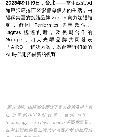
2023年9月19日，台北 
——當生成式 AI 
如巨浪席捲而來影響每個人的生活，由
陽獅集團的旗艦品牌 Zenith 實力媒體領
航，偕同 Performics 博丰數位、 
Digitas 極達創新，及長期合作的
Google，四大先驅品牌共同發表
「AIROI」解決方案，為台灣行銷業的 
AI 時代開拓嶄新的視野。
(圖片說明)  由陽獅集團旗下實力媒體及博丰數
位領軍的AIROI發表會，匯聚 data、
technology、creative、media 等堅實專業，
在劇烈變動的數位時代中為客戶解鎖品牌成