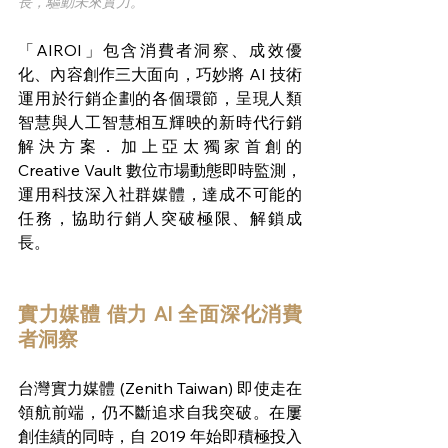
長，驅動未來實力。
「AIROI」包含消費者洞察、成效優
化、內容創作三大面向，巧妙將 AI 技術
運用於行銷企劃的各個環節，呈現人類
智慧與人工智慧相互輝映的新時代行銷
解決方案．加上亞太獨家首創的  
Creative Vault 數位市場動態即時監測，
運用科技深入社群媒體，達成不可能的
任務，協助行銷人突破極限、解鎖成
長。
實力媒體 借力 AI 全面深化消費
者洞察
台灣實力媒體 (Zenith Taiwan) 即使走在
領航前端，仍不斷追求自我突破。在屢
創佳績的同時，自 2019 年始即積極投入