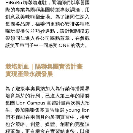
HiBoRu 嗨啵嚕進駐，調酒師們以享譽國
際的專業為陽獅集團特製專款調酒，用
創意及美味嗨翻全場。為了讓同仁深入
集團各品牌，福委們更精心安排各種吃
喝玩樂攤位並巧妙選點，設計闖關摸彩
帶領同仁進入各公司踩點蓋章，在參觀
談笑互串門子中一同感受 ONE 的活力。
栽培新血｜陽獅集團實習計畫 
實現產業永續發展
為了迎接李奧貝納加入為行銷傳播業界
培育新芽的行列，已進入第三年的陽獅
集團 Lion Campus 實習計畫再次擴大招
生。參加陽獅集團實習甄選 young lion 
們不僅能在兩個月的暑期實習中，接受
包含策略、創意、媒體、創新的完整課
程薰陶，更有機會在實習結束後，以優