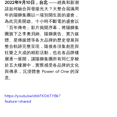
2022年9月10日，台北 
——經典和新潮
該如何融合與發揚光大？大整合屆滿周
年的陽獅集團以一場別開生面的盛會，
為此完美開啟。十小時不斷電的盛會以
「百年傳奇」影片揭開序幕，將陽獅集
團旗下之李奧貝納、陽獅廣告、實力媒
體、星傳媒體等各大品牌的歷史發展與
整合軌跡完整呈現，隨後各項集創意與
狂樂之大成的精彩活動，也在各品牌樓
層逐一展開，讓陽獅集團所有同仁穿梭
於五大樓層中，實際感受各品牌的文化
與傳承，沉浸體會 Power of One 的深
意。
https://youtu.be/z66FXD6TYBk?
feature=shared