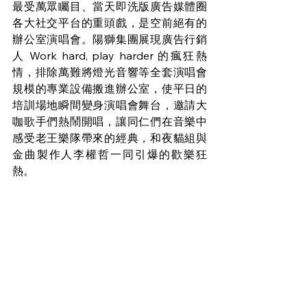
最受萬眾矚目、當天即洗版廣告媒體圈
各大社交平台的重頭戲，是空前絕有的
辦公室演唱會。陽獅集團展現廣告行銷
人 Work hard, play harder 的瘋狂熱
情，排除萬難將燈光音響等全套演唱會
規模的專業設備搬進辦公室，使平日的
培訓場地瞬間變身演唱會舞台，邀請大
咖歌手們熱鬧開唱，讓同仁們在音樂中
感受老王樂隊帶來的經典，和夜貓組與
金曲製作人李權哲一同引爆的歡樂狂
熱。