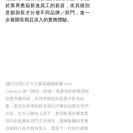
於業界應屆新進員工的薪資，依其個別
意願與長才分發不同品牌／部門，進一
步展開長期且深入的實務體驗。
(圖片說明) 左方大圖為陽獅集團 Lion 
Campus 第一階段，經過一個暑假的精實課程
與實作練習後，在同學精彩的提案中歡喜結
業，實習生與導師群及擔任評審的品牌主管們
合影。右方小圖自上而下，實習甄選的審查委
員均由集團各部門主管擔任，陽獅集團與李奧
貝納執行長亦親身加入，選拔下一代的行銷新