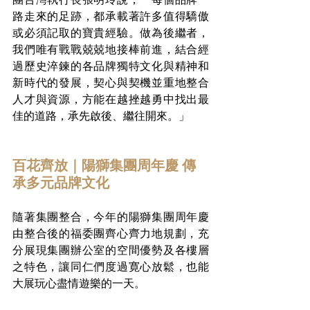
路走來的足跡，都承載著許多值得驕傲
或必須記取的寶貴經驗。做為後繼者，
我們唯有戰戰兢兢地接棒前進，結合經
過歷史淬鍊的各品牌獨特文化與精神和
新時代的發展，契心與契機並重地整合
人才與資源，方能在越挫越勇中找出最
佳的道路，承先啟後、繼往開來。」
百花齊放｜陽獅集團周年慶 傳
承多元品牌文化
隨著集團整合，今年的陽獅集團周年慶
由整合後的福委團齊心齊力地規劃，充
分展現集團辦公室的空間優勢及各樓層
之特色，讓同仁們度過寛心放鬆，也能
大展玩心盡情遊樂的一天。