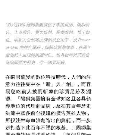
(影片說明) 陽獅集團將旗下李奧貝納、陽獅廣
告、上奇廣告、實力媒體、星傳媒體、博丰數
位、明思力公關等品牌的成立沿革，及 Power 
of One 的整合歷程，編輯成影像故事，在周年
慶活動中呈現給集團同仁。也為台灣外商廣告
落地開展的歷史，作一摘要紀錄。
在瞬息萬變的數位科技時代，人們的注
意力往往集中在「新」與「創」，而容
易忽略前人披荊斬棘的珍貴足跡及淵
源。「陽獅集團擁有全球知名且各具領
導地位的代理商品牌，及在其百年歷史
洪流中眾多前仆後繼的廣告英雄人物，
所投注生命血淚創造出的典範，而一步
步打造下此百年不墜的根基。」陽獅集
團台灣執行長張明玲說，「每個品牌一