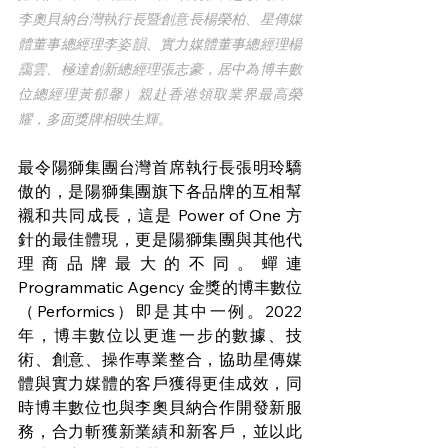
李奧貝納台灣執行長暨創意長楊榮柏、星傳媒
體董事總經理李姿韻、實力媒體董事總經理楊
靄雲、極達創新總經理張志豪，居中為博丰數
位總經理黃郁馨）親赴香港領取業界最高榮
耀，多面獎牌相映生輝。
最令陽獅集團台灣首席執行長張明玲驕
傲的，是陽獅集團旗下各品牌的互相幫
襯和共同成長，這是 Power of One 方
針的最佳體現，更是陽獅集團與其他代
理商品牌最大的不同。蟬連 
Programmatic Agency 金獎的博丰數位
（Performics）即是其中一例。2022 
年，博丰數位以更進一步的數據、技
術、創意、操作專業整合，協助星傳媒
體與實力媒體的客戶獲得更佳成效，同
時博丰數位也與李奧貝納合作開發新服
務，合力斬獲新業績和新客戶，並以此