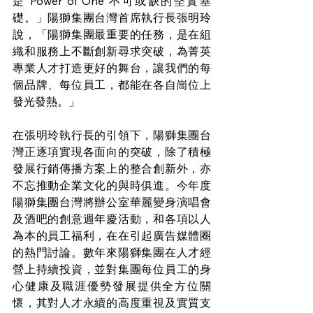
是 Power of One 不可或缺的堅實基
礎。」陽獅集團台灣首席執行長張明玲
說，「陽獅集團最重要的任務，是在組
織和服務上不斷創新尋求突破，為菁英
專業人才打造更好的舞台，讓我們的每
個品牌、每位員工，都能在各自崗位上
發光發熱。」
在張明玲執行長的引領下，陽獅集團台
灣正逐項實現各面向的突破，除了積極
發展行銷傳播方案上的整合創新外，亦
不忘推動企業文化的與時俱進。今年度
陽獅集團台灣將辦公室華麗變身演唱會
及酒吧的創意週年慶活動，和各項以人
為本的員工福利，在在引起廣告媒體圈
的熱門討論。數年來陽獅集團在人才經
營上持續投資，並對集團每位員工的身
心健康及職涯優勢發展提供全方位關
懷，其對人才永續的高度重視及實質支