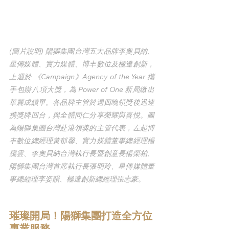
(圖片說明) 陽獅集團台灣五大品牌李奧貝納、
星傳媒體、實力媒體、博丰數位及極達創新，
上週於 《Campaign》Agency of the Year 攜
手包辦八項大獎，為 Power of One 新局繳出
華麗成績單。各品牌主管於週四晚領獎後迅速
携獎牌回台，與全體同仁分享榮耀與喜悅。圖
為陽獅集團台灣赴港領獎的主管代表，左起博
丰數位總經理黃郁馨、實力媒體董事總經理楊
靄雲、李奧貝納台灣執行長暨創意長楊榮柏、
陽獅集團台灣首席執行長張明玲、星傳媒體董
事總經理李姿韻、極達創新總經理張志豪。
璀璨開局！陽獅集團打造全方位
專業服務