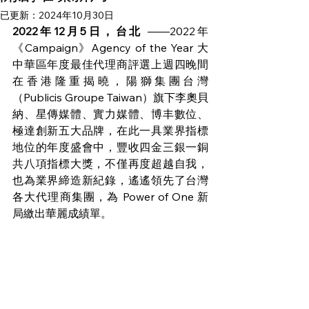
已更新：
2024年10月30日
2022年12月5日，台北 
——2022年 
《Campaign》Agency of the Year 大
中華區年度最佳代理商評選上週四晚間
在香港隆重揭曉，陽獅集團台灣
（Publicis Groupe Taiwan）旗下李奧貝
納、星傳媒體、實力媒體、博丰數位、
極達創新五大品牌，在此一具業界指標
地位的年度盛會中，豐收四金三銀一銅
共八項指標大獎，不僅再度超越自我，
也為業界締造新紀錄，遙遙領先了台灣
各大代理商集團，為 Power of One 新
局繳出華麗成績單。