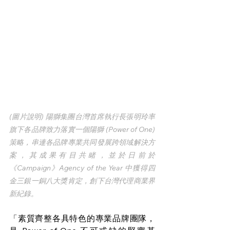
(圖片說明) 陽獅集團台灣首席執行長張明玲率
旗下各品牌致力落實一個陽獅 (Power of One) 
策略，串連各品牌專業共同發展跨領域解決方
案，其成果有目共睹，並於日前於 
《Campaign》Agency of the Year 中獲得四
金三銀一銅八大獎肯定，創下台灣代理商業界
新紀錄。
「素質齊整各具特色的專業品牌團隊，