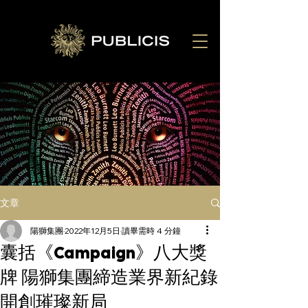
文章
陽獅集團
2022年12月5日
讀畢需時 4 分鐘
囊括《Campaign》八大獎
牌 陽獅集團締造業界新紀錄
開創璀璨新局