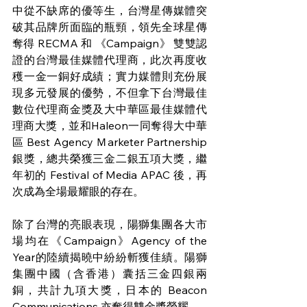
中從不缺席的優等生，台灣星傳媒體突
破其品牌所面臨的瓶頸，領先全球星傳
奪得 RECMA 和 《Campaign》 雙雙認
證的台灣最佳媒體代理商，此次再度收
穫一金一銅好成績；實力媒體則充份展
現多元發展的優勢，不但拿下台灣最佳
數位代理商金獎及大中華區最佳媒體代
理商大獎，並和Haleon一同奪得大中華
區 Best Agency Ｍarketer Partnership 
銀獎，總共榮獲三金二銀五項大獎，繼
年初的 Festival of Media APAC 後，再
次成為全場最耀眼的存在。
除了台灣的亮眼表現，陽獅集團各大市
場均在《Campaign》Agency of the 
Year的陸續揭曉中紛紛斬獲佳績。陽獅
集團中國（含香港）囊括三金四銀兩
銅，共計九項大獎，日本的 Beacon 
Communications 亦奪得雙金獎榮耀。