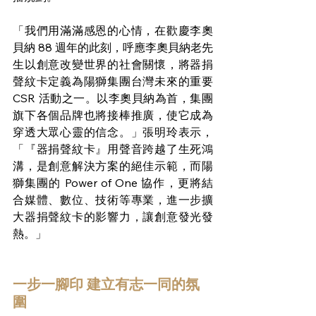
「我們用滿滿感恩的心情，在歡慶李奧
貝納 88 週年的此刻，呼應李奧貝納老先
生以創意改變世界的社會關懷，將器捐
聲紋卡定義為陽獅集團台灣未來的重要 
CSR 活動之一。以李奧貝納為首，集團
旗下各個品牌也將接棒推廣，使它成為
穿透大眾心靈的信念。」張明玲表示，
「『器捐聲紋卡』用聲音跨越了生死鴻
溝，是創意解決方案的絕佳示範，而陽
獅集團的 Power of One 協作，更將結
合媒體、數位、技術等專業，進一步擴
大器捐聲紋卡的影響力，讓創意發光發
熱。」
一步一腳印 建立有志一同的氛
圍