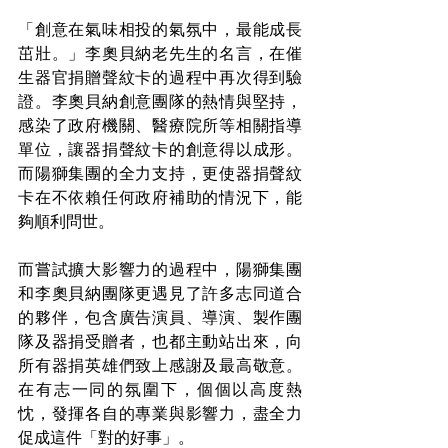
「創意在氣味相投的氣氛中，最能成長
茁壯。」李奧貝納老先生的名言，在催
生器官捐贈聲紋卡的過程中再次得到驗
證。李奧貝納創意團隊的熱情與堅持，
感染了政府機關、醫療院所等相關指導
單位，讓器捐聲紋卡的創意得以成形。
而陽獅集團的全力支持，更使器捐聲紋
卡在不依賴任何政府補助的情況下，能
夠順利問世。
而嘗試擴大影響力的過程中，陽獅集團
和李奧貝納團隊更遇見了許多志同道合
的夥伴，包含廣告演員、導演、製作團
隊及器捐受贈者，也都主動站出來，向
所有器捐英雄們致上感謝及最高敬意。
在有志一同的氛圍下，個個以高度熱
忱，發揮各自的專業與影響力，盡全力
促成這件「對的好事」。