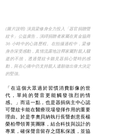
(圖片說明) 演員梁修身全力投入「器官捐贈聲
紋卡」公益廣告，演繹捐贈者家屬在黃金協商 
36 小時中的心路歷程。在拍攝過程中，梁修
身亦深受感動，真情流露地詮釋家屬對親人驟
逝的不捨，透過聲紋卡聽見器捐心聲時的感
動，與在心痛中仍支持親人遺願做出偉大決定
的堅強。
「在這個大眾過於習慣消費影像的世
代，單純的聲音更能觸發強烈的情
感。」而這一點，也是器捐病主中心認
可聲紋卡能在醫療現場發揮作用的重要
理由。於是李奧貝納執行長暨創意長楊
榮柏帶領菁英團隊，結合科技與設計的
專業，確保聲音留存之隱私保護，並協