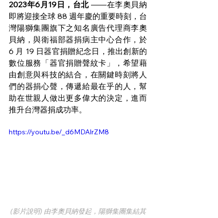
2023年6月19日，台北 
——在李奧貝納
即將迎接全球 88 週年慶的重要時刻，台
灣陽獅集團旗下之知名廣告代理商李奧
貝納，與衛福部器捐病主中心合作，於 
6 月 19 日器官捐贈紀念日，推出創新的
數位服務「器官捐贈聲紋卡」，希望藉
由創意與科技的結合，在關鍵時刻將人
們的器捐心聲，傳遞給最在乎的人，幫
助在世親人做出更多偉大的決定，進而
推升台灣器捐成功率。
https://youtu.be/_d6MDAlrZM8
 (影片說明) 由李奧貝納發起，陽獅集團集結其