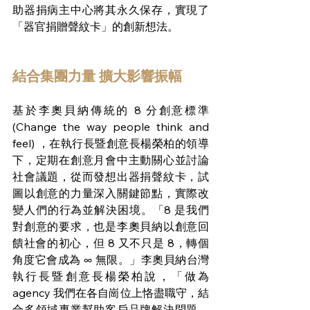
助器捐病主中心將其永久保存，實現了
「器官捐贈聲紋卡」的創新想法。
結合集團力量 擴大影響振幅
基於李奧貝納傳統的 8 分創意標準 
(Change the way people think and 
feel) ，在執行長暨創意長楊榮柏的領導
下，定期在創意月會中主動關心並討論
社會議題，從而發想出器捐聲紋卡，試
圖以創意的力量深入關鍵節點，實際改
變人們的行為並解決困境。「8 是我們
對創意的要求，也是李奧貝納以創意回
饋社會的初心，但 8 又不只是 8，轉個
角度它會成為 ∞ 無限。」李奧貝納台灣
執行長暨創意長楊榮柏說，「做為 
agency 我們在各自崗位上恪盡職守，結
合多領域專業幫助客戶品牌解決問題、